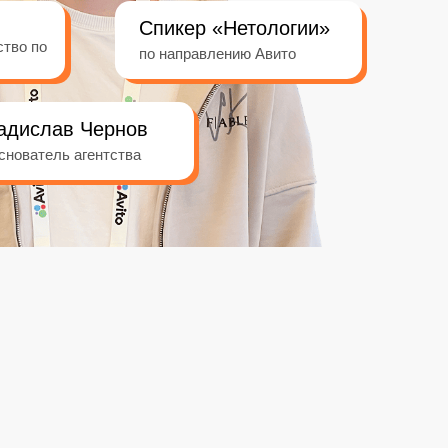
Спикер «Нетологии»
ство по
по направлению Авито
адислав Чернов
снователь агентства