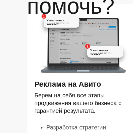
помочь?
1
У вас новая
Мария 8 999 123-**-**
заявка!
1
У вас новая
Артем 8 999 630-**-**
заявка!
Реклама на Авито
Берем на себя все этапы
продвижения вашего бизнеса с
гарантией результата.
Разработка стратегии