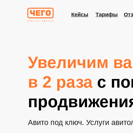
Кейсы
Тарифы
От
Увеличим в
в 2 раза
с п
продвижения
Авито под ключ. Услуги авито