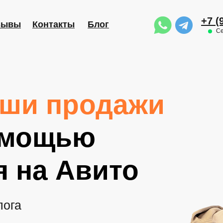
+7 (
зывы
Контакты
Блог
Се
аши продажи
омощью
 на Авито
лога