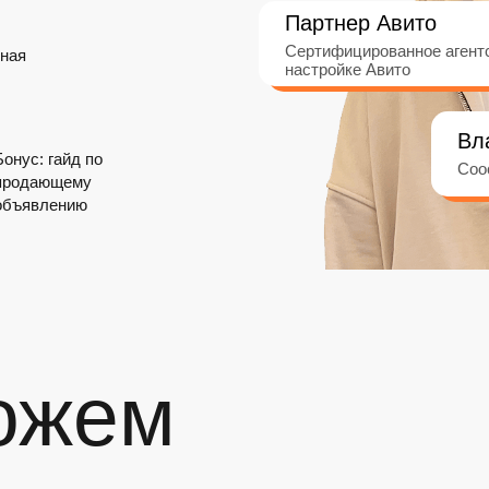
Партнер Авито
Сертифицированное агент
ная
настройке Авито
Вл
Бонус: гайд по
Соо
продающему
объявлению
ожем