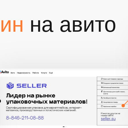
зин
на авито